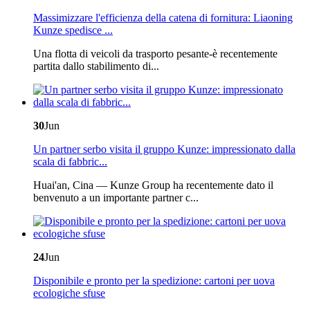
Massimizzare l'efficienza della catena di fornitura: Liaoning
Kunze spedisce ...
Una flotta di veicoli da trasporto pesante-è recentemente
partita dallo stabilimento di...
30
Jun
Un partner serbo visita il gruppo Kunze: impressionato dalla
scala di fabbric...
Huai'an, Cina — Kunze Group ha recentemente dato il
benvenuto a un importante partner c...
24
Jun
Disponibile e pronto per la spedizione: cartoni per uova
ecologiche sfuse