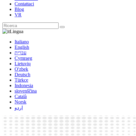
Contattaci
Blog
VR
Lingua
Italiano
English
עברית
Cymraeg
Lietuvių
O'zbek
Deutsch
Türkçe
Indonesia
slovenščina
Català
Norsk
اردو