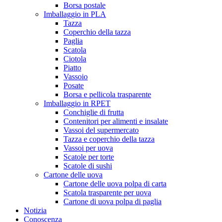
Borsa postale
Imballaggio in PLA
Tazza
Coperchio della tazza
Paglia
Scatola
Ciotola
Piatto
Vassoio
Posate
Borsa e pellicola trasparente
Imballaggio in RPET
Conchiglie di frutta
Contenitori per alimenti e insalate
Vassoi del supermercato
Tazza e coperchio della tazza
Vassoi per uova
Scatole per torte
Scatole di sushi
Cartone delle uova
Cartone delle uova polpa di carta
Scatola trasparente per uova
Cartone di uova polpa di paglia
Notizia
Conoscenza